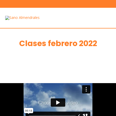
Ir
al
MAIN
contenido
MEN
Clases febrero 2022