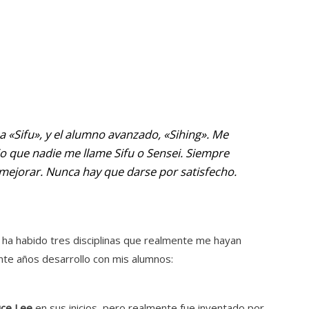
ma «Sifu», y el alumno avanzado, «Sihing». Me
o que nadie me llame Sifu o Sensei. Siempre
ejorar. Nunca hay que darse por satisfecho.
lo ha habido tres disciplinas que realmente me hayan
nte años desarrollo con mis alumnos:
uce Lee
en sus inicios, pero realmente fue inventado por