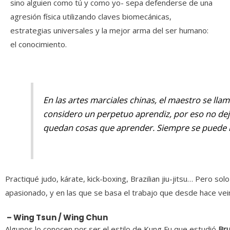
sino alguien como tú y como yo- sepa defenderse de una
agresión física utilizando claves biomecánicas,
estrategias universales y la mejor arma del ser humano:
el conocimiento.
En las artes marciales chinas, el maestro se lla
considero un perpetuo aprendiz, por eso no dej
quedan cosas que aprender. Siempre se puede m
Practiqué judo, kárate, kick-boxing, Brazilian jiu-jitsu… Pero so
apasionado, y en las que se basa el trabajo que desde hace vei
– Wing Tsun / Wing Chun
Algunos lo conocen por ser el estilo de Kung Fu que estudió
Br