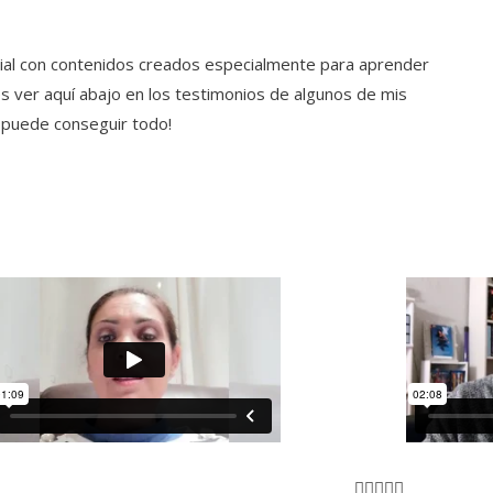
cial con contenidos creados especialmente para aprender
s ver aquí abajo en los testimonios de algunos de mis
e puede conseguir todo!
alorado
Valorado




