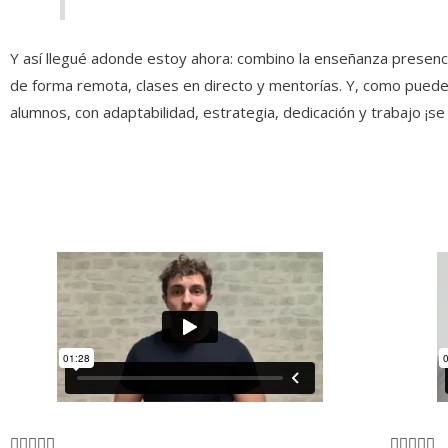
Y así llegué adonde estoy ahora: combino la enseñanza presen
de forma remota, clases en directo y mentorías. Y, como puede
alumnos, con adaptabilidad, estrategia, dedicación y trabajo ¡s
Valorado
V









