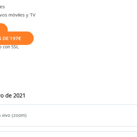
les
ivos móviles y TV
S DE 197€
o con SSL
ro de 2021
n vivo (zoom)