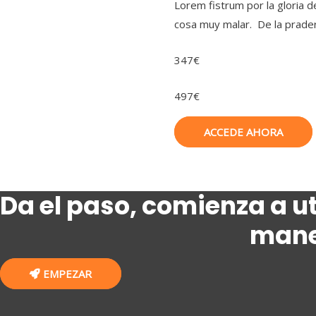
Lorem fistrum por la gloria d
cosa muy malar. De la prader
347€
497€
ACCEDE AHORA
Da el paso, comienza a ut
man
EMPEZAR