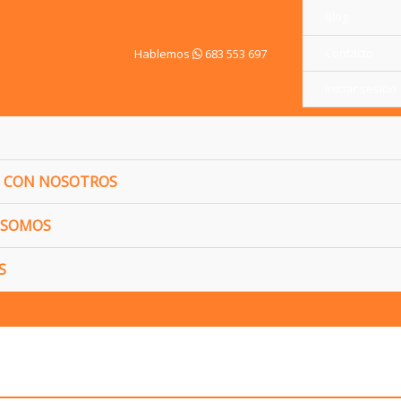
Blog
Contacto
Hablemos
683 553 697
Iniciar sesión
 CON NOSOTROS
 SOMOS
S